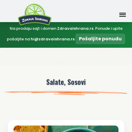
Na prodaju sajt i domen
ZdravaIshrana.rs
. Ponude i upite
Pošaljite ponudu
pošaljite na
hi@zdravaishrana.rs
Salate, Sosovi