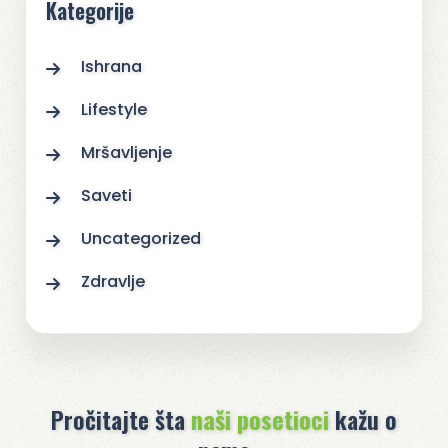
Kategorije
Ishrana
Lifestyle
Mršavljenje
Saveti
Uncategorized
Zdravlje
Pročitajte šta
naši posetioci
kažu o