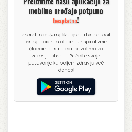
Preuzmite našu aplikaciju za
mobilne uređaje potpuno
!
besplatno
Iskoristite našu aplikaciju da biste dobili
pristup korisnim alatima, inspirativnim
člancima i stručnim savetima za
zdraviju ishranu. Počnite svoje
putovanje ka boljem zdravlju već
danas!