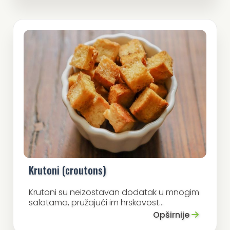
Krutoni (croutons)
Krutoni su neizostavan dodatak u mnogim
salatama, pružajući im hrskavost...
Opširnije