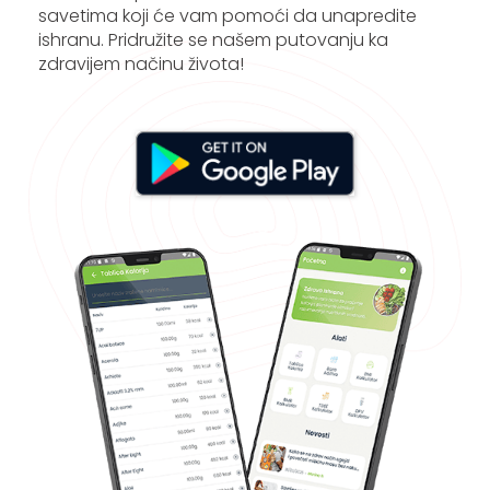
savetima koji će vam pomoći da unapredite
ishranu. Pridružite se našem putovanju ka
zdravijem načinu života!