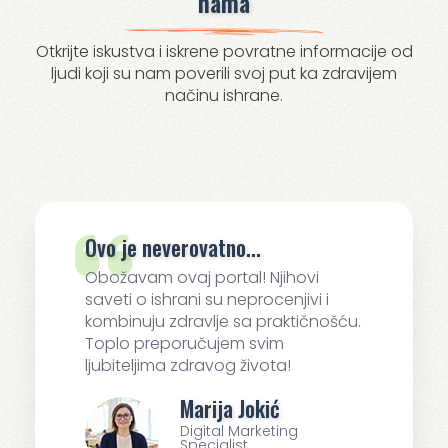
nama
Otkrijte iskustva i iskrene povratne informacije od
ljudi koji su nam poverili svoj put ka zdravijem
načinu ishrane.
Ovo je neverovatno...
Obožavam ovaj portal! Njihovi
saveti o ishrani su neprocenjivi i
kombinuju zdravlje sa praktičnošću.
Toplo preporučujem svim
ljubiteljima zdravog života!
Marija Jokić
Digital Marketing
Specialist