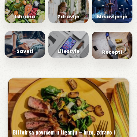
Ishrana
Zdravlje
Mršavljenje
Saveti
Lifestyle
Recepti
Biftek sa povrćem u tiganju – brzo, zdravo i