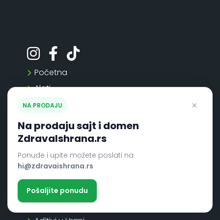
Početna
Alati
Novosti
×
NA PRODAJU
Recepti
Na prodaju sajt i domen
Kontakt
ZdravaIshrana.rs
Keto Ishrana
Ponude i upite možete poslati na
hi@zdravaishrana.rs
Hrono Ishrana
LCHF Ishrana
Pošaljite ponudu
Tablica Kalorija