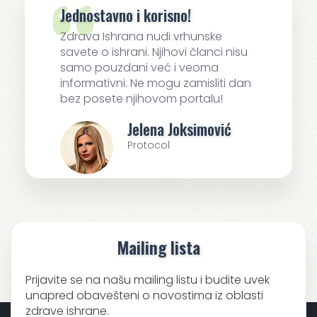
Jednostavno i korisno!
Zdrava Ishrana nudi vrhunske
savete o ishrani. Njihovi članci nisu
samo pouzdani već i veoma
informativni. Ne mogu zamisliti dan
bez posete njihovom portalu!
Jelena Joksimović
Protocol
Mailing lista
Prijavite se na našu mailing listu i budite uvek
unapred obavešteni o novostima iz oblasti
zdrave ishrane.