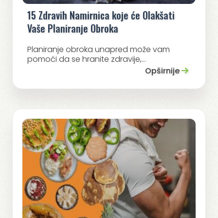
15 Zdravih Namirnica koje će Olakšati
Vaše Planiranje Obroka
Planiranje obroka unapred može vam
pomoći da se hranite zdravije,...
Opširnije