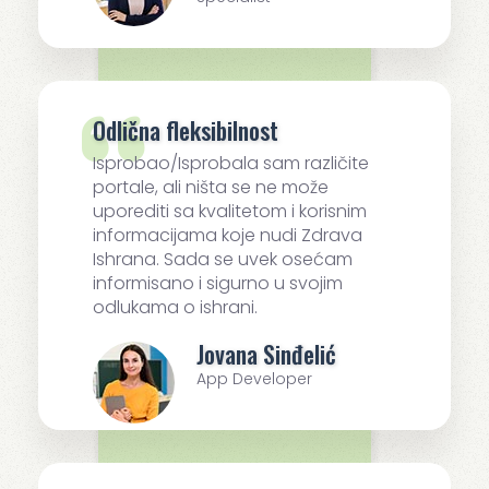
Odlična fleksibilnost
Isprobao/Isprobala sam različite
portale, ali ništa se ne može
uporediti sa kvalitetom i korisnim
informacijama koje nudi Zdrava
Ishrana. Sada se uvek osećam
informisano i sigurno u svojim
odlukama o ishrani.
Jovana Sinđelić
App Developer