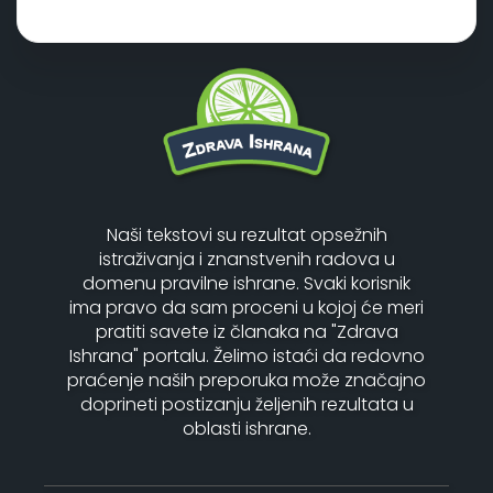
Naši tekstovi su rezultat opsežnih
istraživanja i znanstvenih radova u
domenu pravilne ishrane. Svaki korisnik
ima pravo da sam proceni u kojoj će meri
pratiti savete iz članaka na "Zdrava
Ishrana" portalu. Želimo istaći da redovno
praćenje naših preporuka može značajno
doprineti postizanju željenih rezultata u
oblasti ishrane.