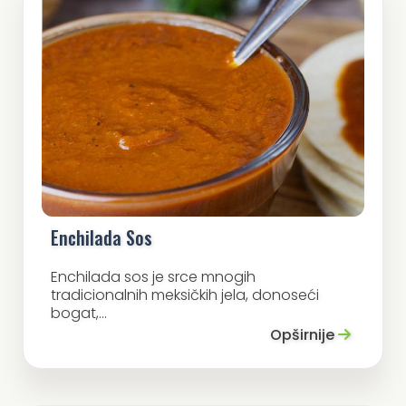
Enchilada Sos
Enchilada sos je srce mnogih
tradicionalnih meksičkih jela, donoseći
bogat,...
Opširnije