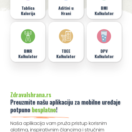
Tablica
Aditivi u
BMI
Kalorija
Hrani
Kalkulator
BMR
TDEE
DPV
Kalkulator
Kalkulator
Kalkulator
ZdravaIshrana.rs
Preuzmite našu aplikaciju za mobilne uređaje
potpuno
besplatno
!
Naša aplikacija vam pruža pristup korisnim
alatima, inspirativnim člancima i stručnim