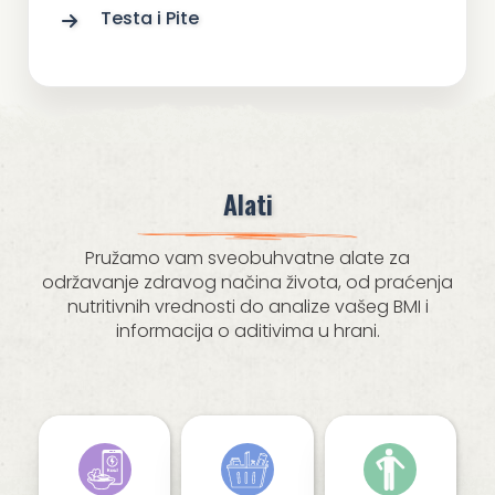
Testa i Pite
Alati
Pružamo vam sveobuhvatne alate za
održavanje zdravog načina života, od praćenja
nutritivnih vrednosti do analize vašeg BMI i
informacija o aditivima u hrani.