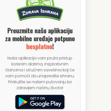
Preuzmite našu aplikaciju
za mobilne uređaje potpuno
besplatno
!
Naša aplikacija vam pruža pristup
korisnim alatima, inspirativnim
člancima i stručnim savetima koji će
vam pomoći da unapredite ishranu.
Pridružite se našem putovanju ka
zdravijem načinu života!