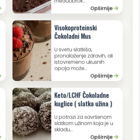
međuobrok...
Opširnije
Visokoproteinski
Čokoladni Mus
U svetu slatkiša,
pronalaženje zdravih, ali
istovremeno ukusnih
opcija može...
Opširnije
Keto/LCHF Čokoladne
kuglice ( slatka užina )
e
U potrazi za savršenom
slatkom užinom koja je u
skladu...
Opširnije