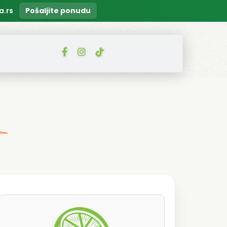
a.rs
Pošaljite ponudu