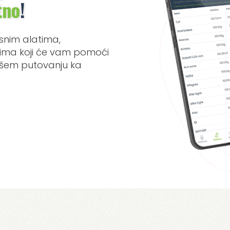
tno
!
snim alatima,
etima koji će vam pomoći
našem putovanju ka