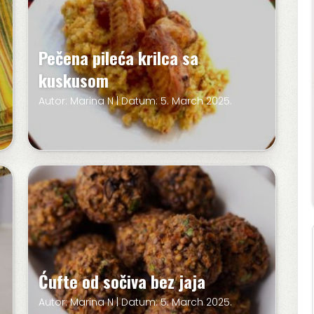
Pečena pileća krilca sa
kuskusom
Autor: Marina N | Datum: 5. March 2025.
Ćufte od sočiva bez jaja
Autor: Marina N | Datum: 5. March 2025.