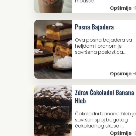
mousse...
Opširnije
Posna Bajadera
Ova posna bajadera sa
heljdom i orahom je
savršena poslastica...
Opširnije
Zdrav Čokoladni Banana
Hleb
Čokoladni banana hleb j
savršen spoj bogatog
čokoladnog ukusa i...
Opširnije