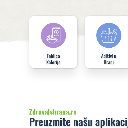
Tablica
Aditivi u
Kalorija
Hrani
ZdravaIshrana.rs
Preuzmite našu aplikaci