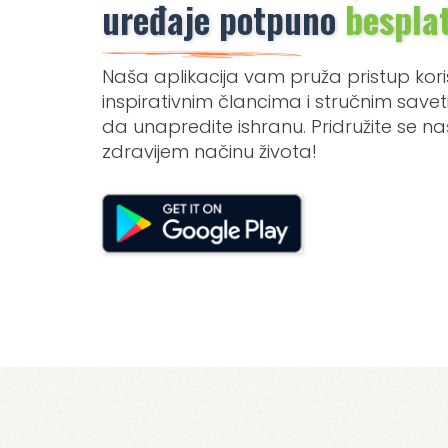
uređaje potpuno
bespla
Naša aplikacija vam pruža pristup kori
inspirativnim člancima i stručnim sav
da unapredite ishranu. Pridružite se 
zdravijem načinu života!