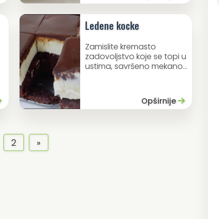
Ledene kocke
Zamislite kremasto
zadovoljstvo koje se topi u
ustima, savršeno mekano...
Opširnije
2
»