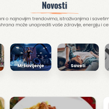
Novosti
ni o najnovijim trendovima, istraživanjima i savetim
ishrana može unaprediti vaše zdravlje, energiju i ce
Mršavljenje
Saveti