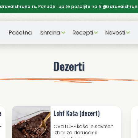
dravaIshrana.rs
. Ponude i upite pošaljite na
hi@zdravaishran
Početna
Ishrana
Recepti
Novosti
Dezerti
e
Lchf Kaša (dezert)
F
Ova LCHF kaša je savršen
izbor za doručak ili