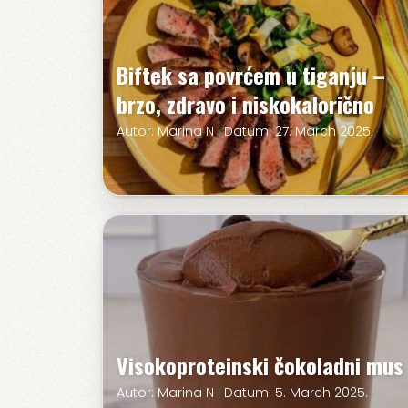
Biftek sa povrćem u tiganju –
brzo, zdravo i niskokalorično
Autor: Marina N | Datum: 27. March 2025.
Visokoproteinski čokoladni mus
Autor: Marina N | Datum: 5. March 2025.