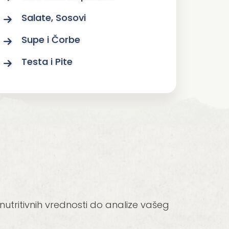
Salate, Sosovi
Supe i Čorbe
Testa i Pite
tritivnih vrednosti do analize vašeg