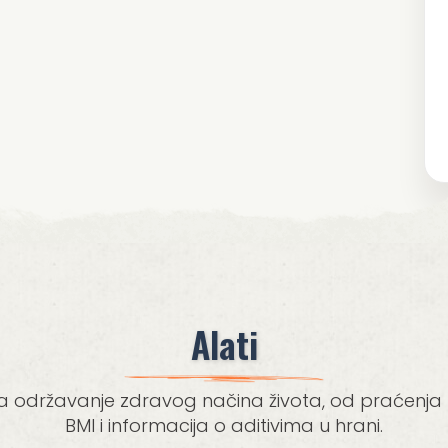
Alati
državanje zdravog načina života, od praćenja nu
BMI i informacija o aditivima u hrani.