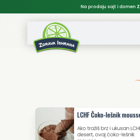
Na prodaju sajt i domen
Z
LCHF Čoko-lešnik mouss
Ako tražiš brz i ukusan LCH
desert, ovaj čoko-lešnik