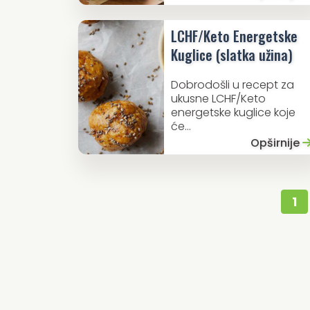
LCHF/Keto Energetske
Kuglice (slatka užina)
Dobrodošli u recept za
ukusne LCHF/Keto
energetske kuglice koje
će...
Opširnije
1