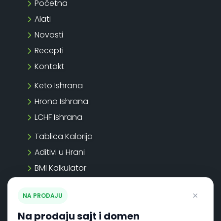
Početna
Alati
Novosti
Recepti
Kontakt
Keto Ishrana
Hrono Ishrana
LCHF Ishrana
Tablica Kalorija
Aditivi u Hrani
BMI Kalkulator
BMR Kalkulator
×
NA PRODAJU
TDEE Kalkulator
Na prodaju sajt i domen
DPV Kalkulator