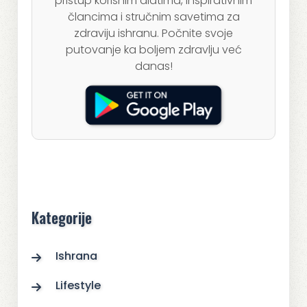
pristup korisnim alatima, inspirativnim
člancima i stručnim savetima za
zdraviju ishranu. Počnite svoje
putovanje ka boljem zdravlju već
danas!
Kategorije
Ishrana
Lifestyle