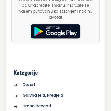
da unapredite ishranu. Pridružite se
našem putovanju ka zdravijem načinu
života!
Kategorije
Dezerti
Glavna jela, Predjela
Hrono Recepti