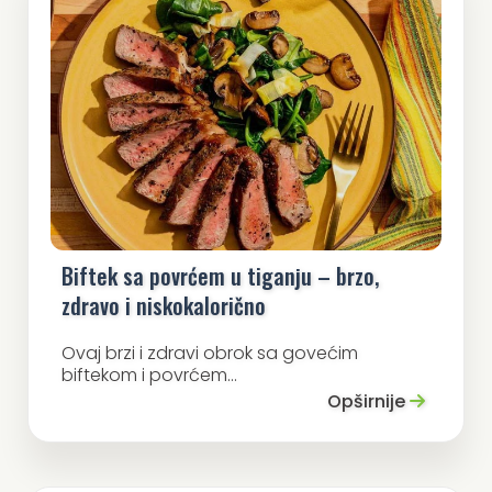
Biftek sa povrćem u tiganju – brzo,
zdravo i niskokalorično
Ovaj brzi i zdravi obrok sa govećim
biftekom i povrćem...
Opširnije