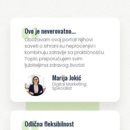
Ovo je neverovatno...
Obožavam ovaj portal! Njihovi
saveti o ishrani su neprocenjivi i
kombinuju zdravlje sa praktičnošću.
Toplo preporučujem svim
ljubiteljima zdravog života!
Marija Jokić
Digital Marketing
Specialist
Odlična fleksibilnost