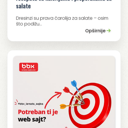
salate
Dresinzi su prava čarolija za salate – osim
što podižu...
Opširnije