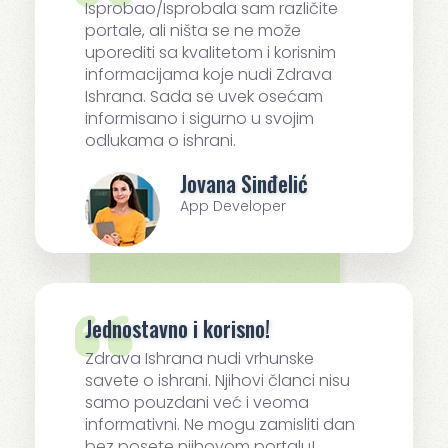
Isprobao/Isprobala sam različite
portale, ali ništa se ne može
uporediti sa kvalitetom i korisnim
informacijama koje nudi Zdrava
Ishrana. Sada se uvek osećam
informisano i sigurno u svojim
odlukama o ishrani.
Jovana Sinđelić
App Developer
Jednostavno i korisno!
Zdrava Ishrana nudi vrhunske
savete o ishrani. Njihovi članci nisu
samo pouzdani već i veoma
informativni. Ne mogu zamisliti dan
bez posete njihovom portalu!