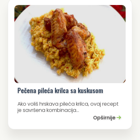
Pečena pileća krilca sa kuskusom
Ako voliš hrskava pileća krilca, ovaj recept
je savršena kombinacija...
Opširnije