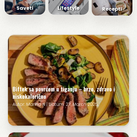
Saveti
Lifestyle
Recepti
Biftek sa povrćem u tiganju – brzo, zdravo i
niskokalorično
Autor: Marina N | Datum: 27. March 2025.