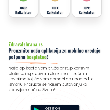
BMR
TDEE
DPV
Kalkulator
Kalkulator
Kalkulator
ZdravaIshrana.rs
Preuzmite našu aplikaciju za mobilne uređaje
potpuno
besplatno
!
Naša aplikacija vam pruža pristup korisnim
alatima, inspirativnim člancima i stručnim
savetima koji će vam pomoći da unapredite
ishranu. Pridružite se našem putovanju ka
zdravijem načinu života!