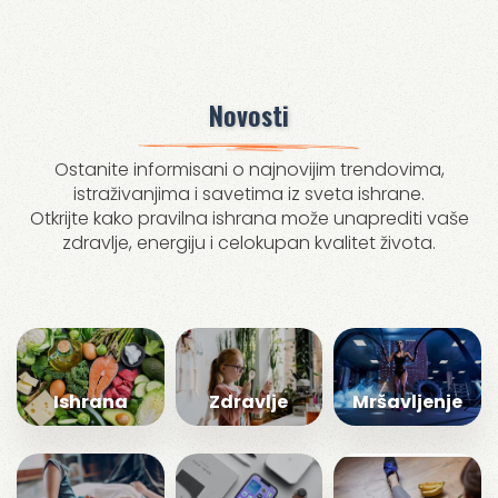
Novosti
Ostanite informisani o najnovijim trendovima,
istraživanjima i savetima iz sveta ishrane.
Otkrijte kako pravilna ishrana može unaprediti vaše
zdravlje, energiju i celokupan kvalitet života.
Ishrana
Zdravlje
Mršavljenje