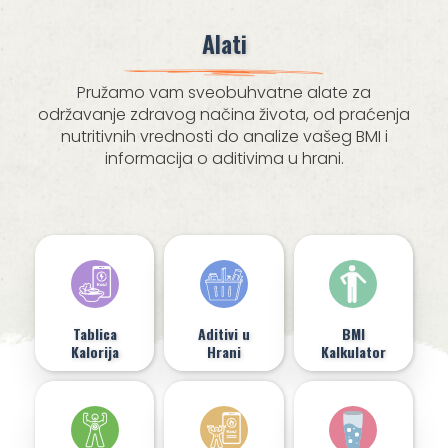
Alati
Pružamo vam sveobuhvatne alate za
održavanje zdravog načina života, od praćenja
nutritivnih vrednosti do analize vašeg BMI i
informacija o aditivima u hrani.
Tablica
Aditivi u
BMI
Kalorija
Hrani
Kalkulator