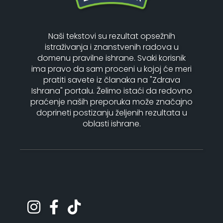
Naši tekstovi su rezultat opsežnih
istraživanja i znanstvenih radova u
domenu pravilne ishrane. Svaki korisnik
ima pravo da sam proceni u kojoj će meri
pratiti savete iz članaka na "Zdrava
Ishrana" portalu. Želimo istaći da redovno
praćenje naših preporuka može značajno
doprineti postizanju željenih rezultata u
oblasti ishrane.