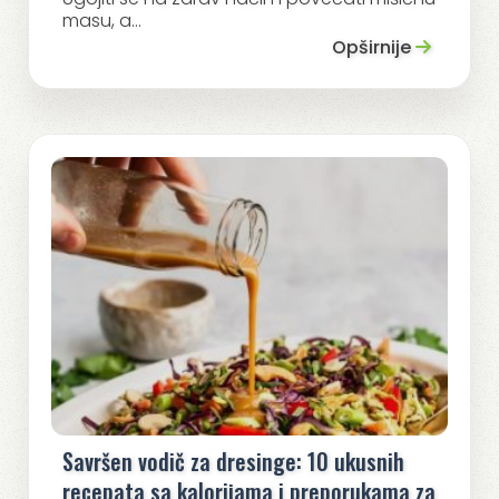
masu, a...
Opširnije
Savršen vodič za dresinge: 10 ukusnih
recepata sa kalorijama i preporukama za