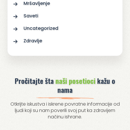
Mršavljenje
Saveti
Uncategorized
Zdravlje
Pročitajte šta
naši posetioci
kažu o
nama
Otkrijte iskustva i iskrene povratne informacije od
ljudi koji su nam poverili svoj put ka zdravijem
načinu ishrane.