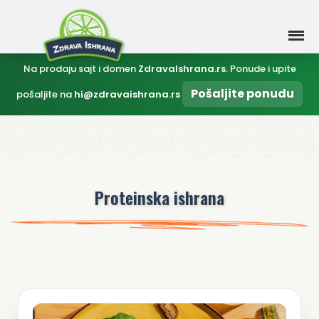
Na prodaju sajt i domen
ZdravaIshrana.rs
. Ponude i upite
Pošaljite ponudu
pošaljite na
hi@zdravaishrana.rs
Proteinska ishrana