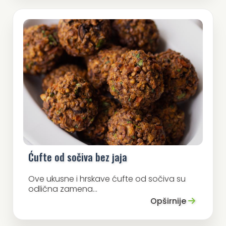
Ćufte od sočiva bez jaja
Ove ukusne i hrskave ćufte od sočiva su
odlična zamena...
Opširnije