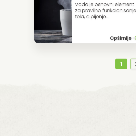
Voda je osnovni element
za pravilno funkcionisanj
tela, a pijenje...
Opširnije
1