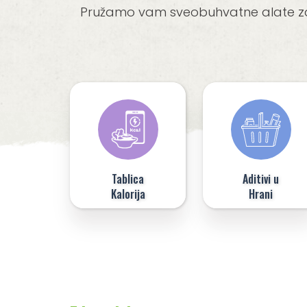
Pružamo vam sveobuhvatne alate za o
Tablica
Aditivi u
Kalorija
Hrani