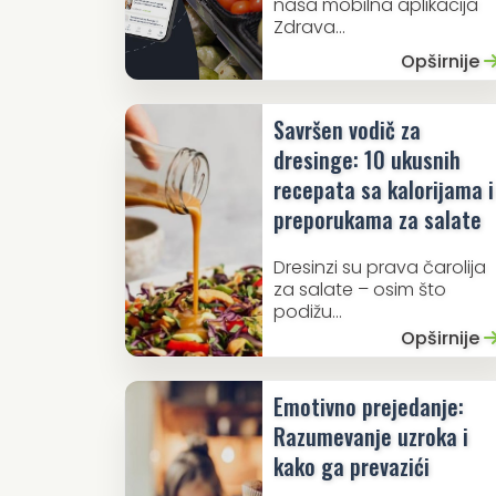
naša mobilna aplikacija
Zdrava...
Opširnije
Savršen vodič za
dresinge: 10 ukusnih
recepata sa kalorijama i
preporukama za salate
Dresinzi su prava čarolija
za salate – osim što
podižu...
Opširnije
Emotivno prejedanje:
Razumevanje uzroka i
kako ga prevazići