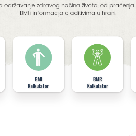
državanje zdravog načina života, od praćenja nu
BMI i informacija o aditivima u hrani.
BMI
BMR
Kalkulator
Kalkulator