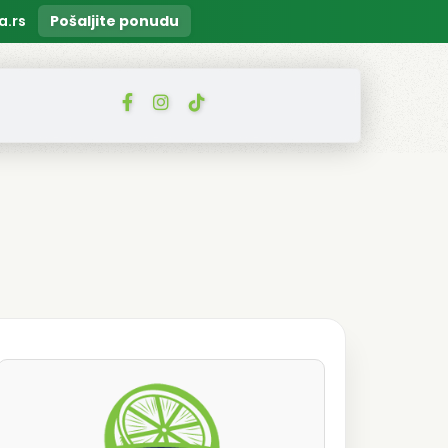
a.rs
Pošaljite ponudu