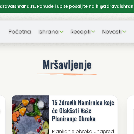
dravaIshrana.rs
. Ponude i upite pošaljite na
hi@zdravaishran
Početna
Ishrana
Recepti
Novosti
Mršavljenje
15 Zdravih Namirnica koje
e
će Olakšati Vaše
Planiranje Obroka
Planiranje obroka unapred