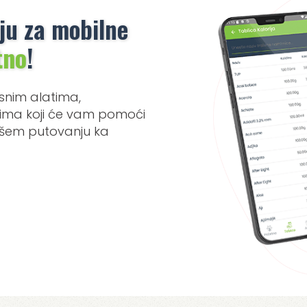
ju za mobilne
tno
!
snim alatima,
etima koji će vam pomoći
našem putovanju ka