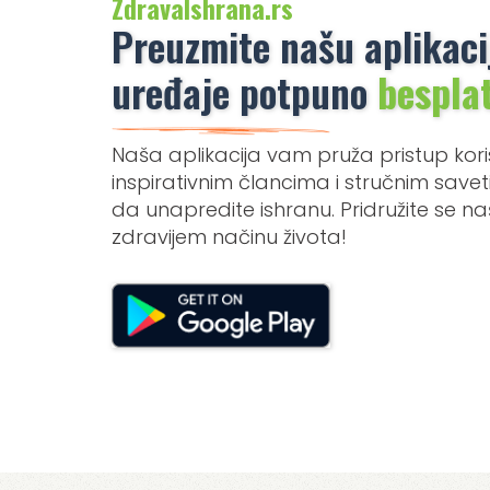
ZdravaIshrana.rs
Preuzmite našu aplikaci
uređaje potpuno
bespla
Naša aplikacija vam pruža pristup kori
inspirativnim člancima i stručnim sav
da unapredite ishranu. Pridružite se 
zdravijem načinu života!