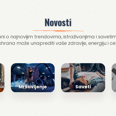
Novosti
ni o najnovijim trendovima, istraživanjima i savetim
ishrana može unaprediti vaše zdravlje, energiju i ce
Mršavljenje
Saveti