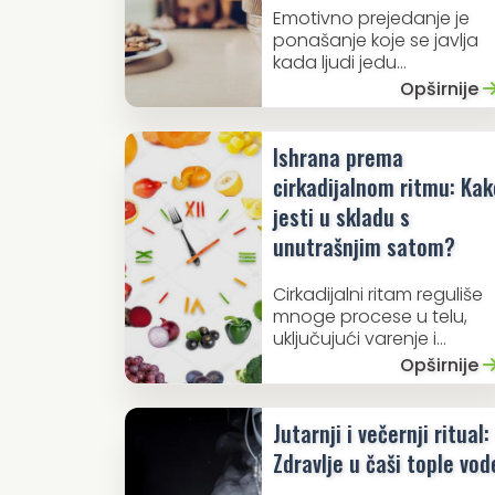
Emotivno prejedanje je
ponašanje koje se javlja
kada ljudi jedu...
Opširnije
Ishrana prema
cirkadijalnom ritmu: Kak
jesti u skladu s
unutrašnjim satom?
Cirkadijalni ritam reguliše
mnoge procese u telu,
uključujući varenje i...
Opširnije
Jutarnji i večernji ritual:
Zdravlje u čaši tople vod