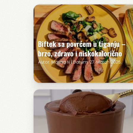
Biftek sa povrćem u tiganju –
brzo, zdravo i niskokalorično
Autor: Marina N | Datum: 27. March 2025.