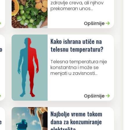
zdravlje creva, ali njihov
prekomeran unos...
Opširnije
Kako ishrana utiče na
o
telesnu temperaturu?
Telesna temperatura nije
konstantna i može se
menjati u zavisnosti...
Opširnije
Najbolje vreme tokom
e
dana za konzumiranje
elektrolita