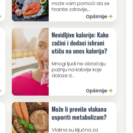
može vam pomoći da se
hranite zdravije,...
Opširnije
Nevidljive kalorije: Kako
začini i dodaci ishrani
utiču na unos kalorija?
Mnogi ljudi ne obraćaju
pažnju na kalorije koje
dolaze iz...
Opširnije
Može li previše vlakana
usporiti metabolizam?
Vlakna su ključna za