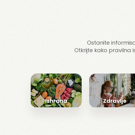
Ostanite informisa
Otkrijte kako pravilna 
Ishrana
Zdravlje