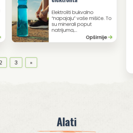
e
Elektroliti bukvalno
“napajaju” vaše mišiće. To
su minerali poput
natrijuma,...
Opširnije
2
3
»
Alati