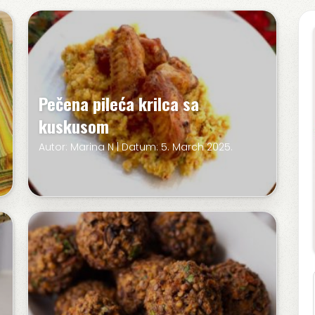
Pečena pileća krilca sa
kuskusom
Autor: Marina N | Datum: 5. March 2025.