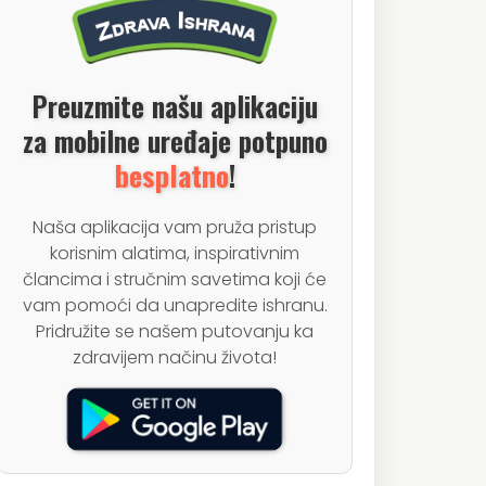
Preuzmite našu aplikaciju
za mobilne uređaje potpuno
besplatno
!
Naša aplikacija vam pruža pristup
korisnim alatima, inspirativnim
člancima i stručnim savetima koji će
vam pomoći da unapredite ishranu.
Pridružite se našem putovanju ka
zdravijem načinu života!