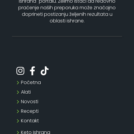
Ishrana" portalu. Želimo istaći da redovno
praćenje naših preporuka može značajno
doprineti postizanju željenih rezultata u
oblasti ishrane.
Početna
Alati
Novosti
Recepti
Kontakt
Keto Ishrana