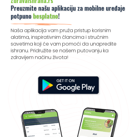
ZdravaIshrana.rs
Preuzmite našu aplikaciju za mobilne uređaje
potpuno
besplatno
!
Naša aplikacija vam pruža pristup korisnim
alatima, inspirativnim člancima i stručnim
savetima koji će vam pomoći da unapredite
ishranu. Pridružite se našem putovanju ka
zdravijem načinu života!