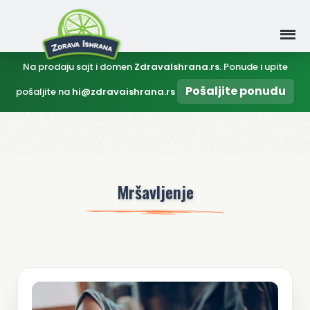
Na prodaju sajt i domen
ZdravaIshrana.rs
. Ponude i upite
Pošaljite ponudu
pošaljite na
hi@zdravaishrana.rs
Mršavljenje