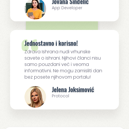
Jovana Sinđelić
App Developer
Jednostavno i korisno!
Zdrava Ishrana nudi vrhunske
savete o ishrani. Njihovi članci nisu
samo pouzdani već i veoma
informativni. Ne mogu zamisliti dan
bez posete njihovom portalu!
Jelena Joksimović
Protocol