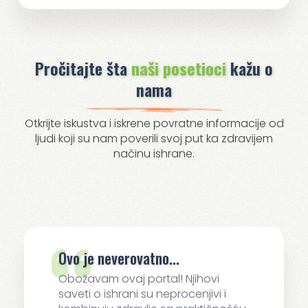
Pročitajte šta
naši posetioci
kažu o
nama
Otkrijte iskustva i iskrene povratne informacije od
ljudi koji su nam poverili svoj put ka zdravijem
načinu ishrane.
Ovo je neverovatno...
Obožavam ovaj portal! Njihovi
saveti o ishrani su neprocenjivi i