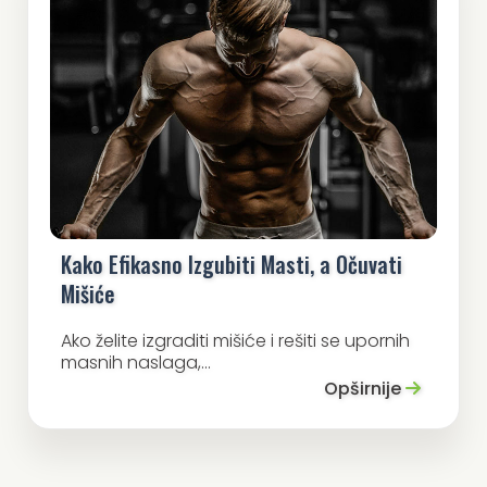
Kako Efikasno Izgubiti Masti, a Očuvati
Mišiće
Ako želite izgraditi mišiće i rešiti se upornih
masnih naslaga,...
Opširnije