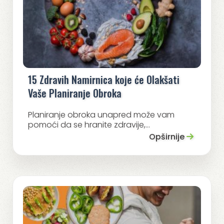
15 Zdravih Namirnica koje će Olakšati
Vaše Planiranje Obroka
Planiranje obroka unapred može vam
pomoći da se hranite zdravije,...
Opširnije