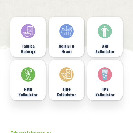
Tablica
Aditivi u
BMI
Kalorija
Hrani
Kalkulator
BMR
TDEE
DPV
Kalkulator
Kalkulator
Kalkulator