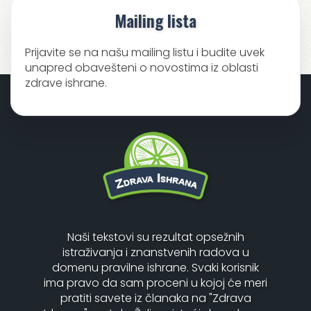
Mailing lista
Prijavite se na našu mailing listu i budite uvek
unapred obavešteni o novostima iz oblasti
zdrave ishrane.
Naši tekstovi su rezultat opsežnih
istraživanja i znanstvenih radova u
domenu pravilne ishrane. Svaki korisnik
ima pravo da sam proceni u kojoj će meri
pratiti savete iz članaka na "Zdrava