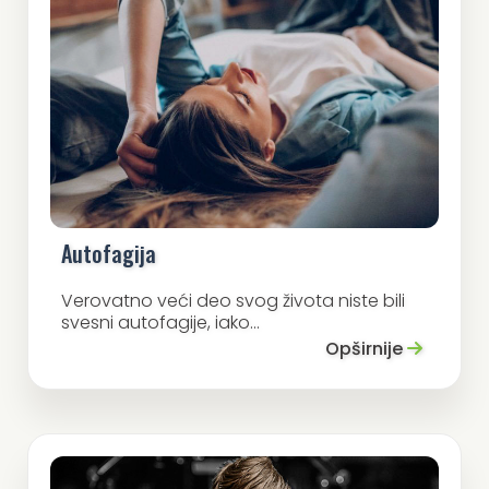
Autofagija
Verovatno veći deo svog života niste bili
svesni autofagije, iako...
Opširnije