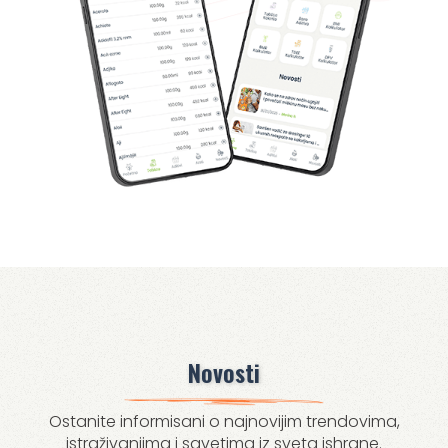
Novosti
Ostanite informisani o najnovijim trendovima,
istraživanjima i savetima iz sveta ishrane.