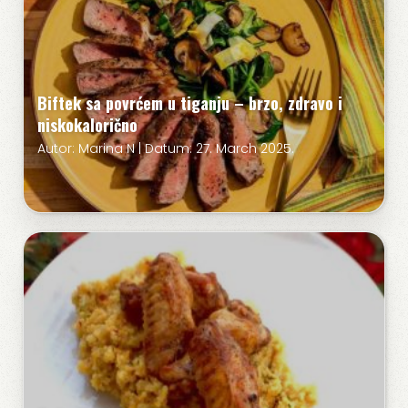
Biftek sa povrćem u tiganju – brzo, zdravo i
niskokalorično
Autor: Marina N | Datum: 27. March 2025.