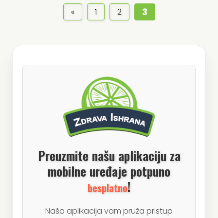
3
«
1
2
Preuzmite našu aplikaciju za
mobilne uređaje potpuno
!
besplatno
Naša aplikacija vam pruža pristup