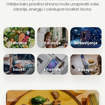
Otkrijte kako pravilna ishrana može unaprediti vaše
zdravlje, energiju i celokupan kvalitet života.
Ishrana
Zdravlje
Mršavljenje
Saveti
Lifestyle
Recepti