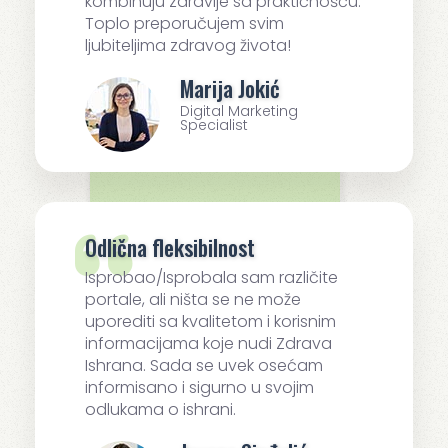
kombinuju zdravlje sa praktičnošću.
Toplo preporučujem svim
ljubiteljima zdravog života!
Marija Jokić
Digital Marketing
Specialist
Odlična fleksibilnost
Isprobao/Isprobala sam različite
portale, ali ništa se ne može
uporediti sa kvalitetom i korisnim
informacijama koje nudi Zdrava
Ishrana. Sada se uvek osećam
informisano i sigurno u svojim
odlukama o ishrani.