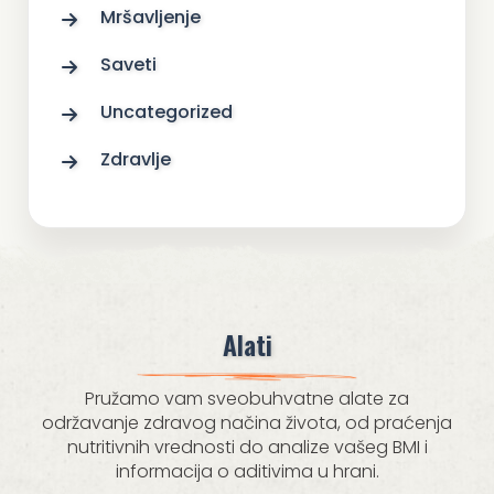
Mršavljenje
Saveti
Uncategorized
Zdravlje
Alati
Pružamo vam sveobuhvatne alate za
održavanje zdravog načina života, od praćenja
nutritivnih vrednosti do analize vašeg BMI i
informacija o aditivima u hrani.