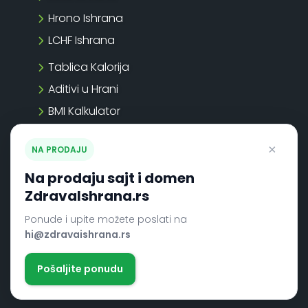
Hrono Ishrana
LCHF Ishrana
Tablica Kalorija
Aditivi u Hrani
BMI Kalkulator
BMR Kalkulator
×
NA PRODAJU
TDEE Kalkulator
Na prodaju sajt i domen
DPV Kalkulator
ZdravaIshrana.rs
Ponude i upite možete poslati na
Copyright 2026
hi@zdravaishrana.rs
ZdravaIshrana.rs
Pošaljite ponudu