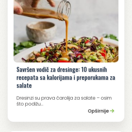
Savršen vodič za dresinge: 10 ukusnih
recepata sa kalorijama i preporukama za
salate
Dresinzi su prava čarolija za salate – osim
što podižu...
Opširnije