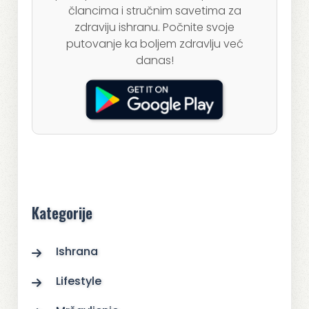
člancima i stručnim savetima za
zdraviju ishranu. Počnite svoje
putovanje ka boljem zdravlju već
danas!
Kategorije
Ishrana
Lifestyle