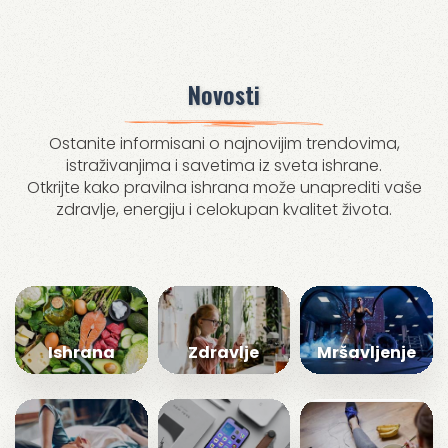
Novosti
Ostanite informisani o najnovijim trendovima,
istraživanjima i savetima iz sveta ishrane.
Otkrijte kako pravilna ishrana može unaprediti vaše
zdravlje, energiju i celokupan kvalitet života.
Ishrana
Zdravlje
Mršavljenje