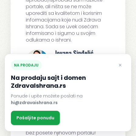
portale, ali ništa se ne može
uporediti sa kvalitetom i korisnim
informacijama koje nudi Zdrava
Ishrana. Sada se uvek osećam
informisano i sigurno u svojim
odlukama o ishrani.
Jovana Sinđelić
App Developer
×
NA PRODAJU
Na prodaju sajt i domen
ZdravaIshrana.rs
Jednostavno i korisno!
Ponude i upite možete poslati na
hi@zdravaishrana.rs
Zdrava Ishrana nudi vrhunske
savete o ishrani. Njihovi članci nisu
Pošaljite ponudu
samo pouzdani već i veoma
informativni. Ne mogu zamisliti dan
bez posete njihovom portalu!