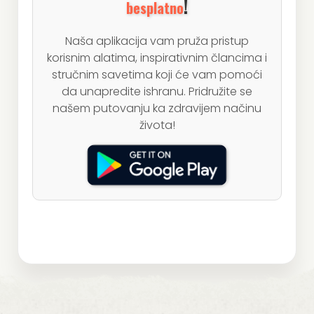
!
besplatno
Naša aplikacija vam pruža pristup
korisnim alatima, inspirativnim člancima i
stručnim savetima koji će vam pomoći
da unapredite ishranu. Pridružite se
našem putovanju ka zdravijem načinu
života!