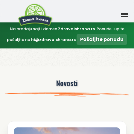
Na prodaju sajt i domen
ZdravaIshrana.rs
. Ponude i upite
Pošaljite ponudu
pošaljite na
hi@zdravaishrana.rs
Novosti