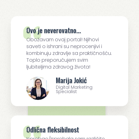
Ovo je neverovatno...
Obožavam ovaj portal! Njihovi
saveti o ishrani su neprocenjivi i
kombinuju zdravlje sa praktičnošću.
Toplo preporučujem svim
ljubiteljima zdravog života!
Marija Jokić
Digital Marketing
Specialist
Odlična fleksibilnost
Isprobao/Isprobala sam različite