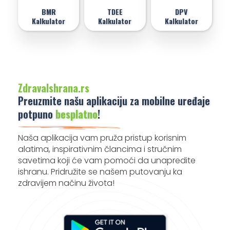
BMR
TDEE
DPV
Kalkulator
Kalkulator
Kalkulator
ZdravaIshrana.rs
Preuzmite našu aplikaciju za mobilne uređaje
potpuno
besplatno
!
Naša aplikacija vam pruža pristup korisnim
alatima, inspirativnim člancima i stručnim
savetima koji će vam pomoći da unapredite
ishranu. Pridružite se našem putovanju ka
zdravijem načinu života!