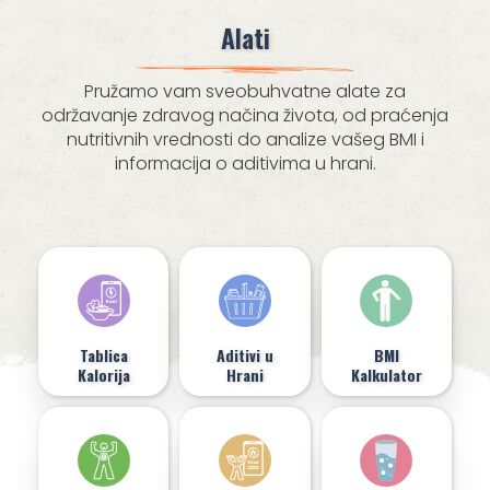
Alati
Pružamo vam sveobuhvatne alate za
održavanje zdravog načina života, od praćenja
nutritivnih vrednosti do analize vašeg BMI i
informacija o aditivima u hrani.
Tablica
Aditivi u
BMI
Kalorija
Hrani
Kalkulator