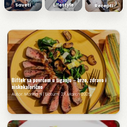
Saveti
Lifestyle
Recepti
Biftek sa povrćem u tiganju – brzo, zdravo i
niskokalorično
Autor: Marina N | Datum: 27. March 2025.