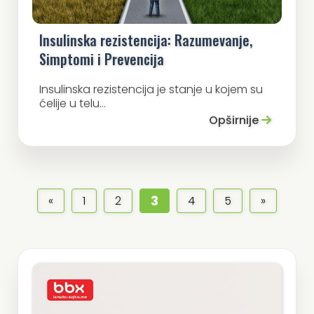
Insulinska rezistencija: Razumevanje,
Simptomi i Prevencija
Insulinska rezistencija je stanje u kojem su
ćelije u telu...
Opširnije
3
«
1
2
4
5
»