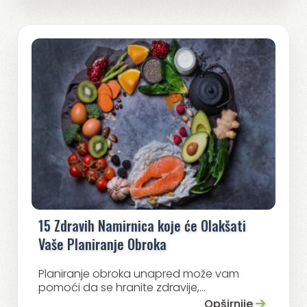
15 Zdravih Namirnica koje će Olakšati
Vaše Planiranje Obroka
Planiranje obroka unapred može vam
pomoći da se hranite zdravije,...
Opširnije