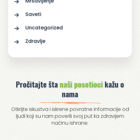
Mršavljenje
Saveti
Uncategorized
Zdravlje
Pročitajte šta
naši posetioci
kažu o
nama
Otkrijte iskustva i iskrene povratne informacije od
ljudi koji su nam poverili svoj put ka zdravijem
načinu ishrane.