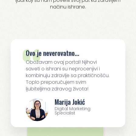
ljudi koji su nam poverili svoj put ka zdravijem
načinu ishrane.
Ovo je neverovatno...
Obožavam ovaj portal! Njihovi
saveti o ishrani su neprocenjivi i
kombinuju zdravlje sa praktičnošću.
Toplo preporučujem svim
ljubiteljima zdravog života!
Marija Jokić
Digital Marketing
Specialist