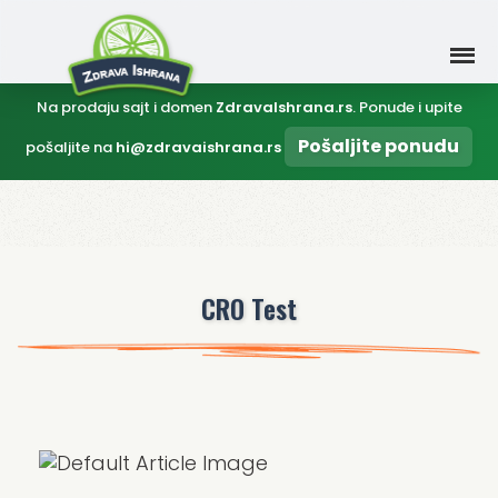
Na prodaju sajt i domen
ZdravaIshrana.rs
. Ponude i upite
Pošaljite ponudu
pošaljite na
hi@zdravaishrana.rs
CRO Test