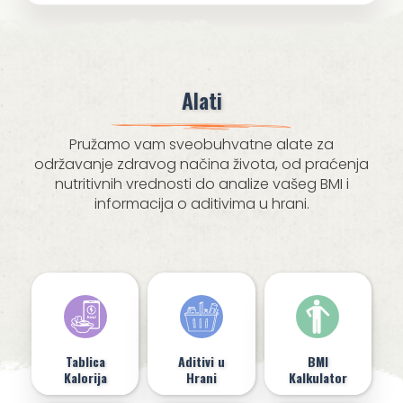
Alati
Pružamo vam sveobuhvatne alate za
održavanje zdravog načina života, od praćenja
nutritivnih vrednosti do analize vašeg BMI i
informacija o aditivima u hrani.
Tablica
Aditivi u
BMI
Kalorija
Hrani
Kalkulator