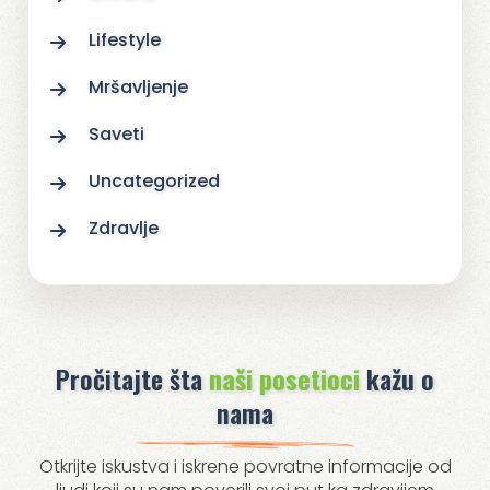
Lifestyle
Mršavljenje
Saveti
Uncategorized
Zdravlje
Pročitajte šta
naši posetioci
kažu o
nama
Otkrijte iskustva i iskrene povratne informacije od