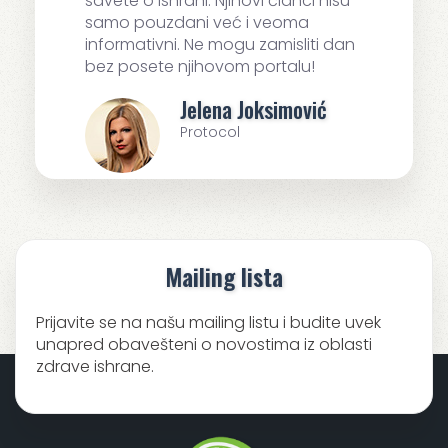
savete o ishrani. Njihovi članci nisu
samo pouzdani već i veoma
informativni. Ne mogu zamisliti dan
bez posete njihovom portalu!
Jelena Joksimović
Protocol
Mailing lista
Prijavite se na našu mailing listu i budite uvek
unapred obavešteni o novostima iz oblasti
zdrave ishrane.