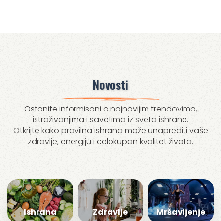
Novosti
Ostanite informisani o najnovijim trendovima,
istraživanjima i savetima iz sveta ishrane.
Otkrijte kako pravilna ishrana može unaprediti vaše
zdravlje, energiju i celokupan kvalitet života.
Ishrana
Zdravlje
Mršavljenje