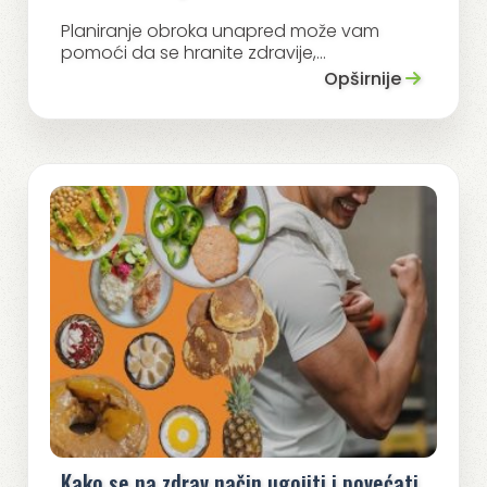
Planiranje obroka unapred može vam
pomoći da se hranite zdravije,...
Opširnije
Kako se na zdrav način ugojiti i povećati