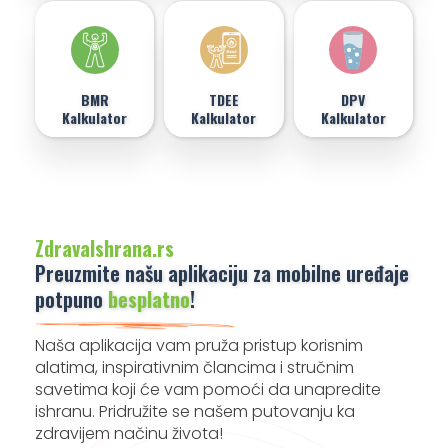
BMR
TDEE
DPV
Kalkulator
Kalkulator
Kalkulator
ZdravaIshrana.rs
Preuzmite našu aplikaciju za mobilne uređaje
potpuno
besplatno
!
Naša aplikacija vam pruža pristup korisnim
alatima, inspirativnim člancima i stručnim
savetima koji će vam pomoći da unapredite
ishranu. Pridružite se našem putovanju ka
zdravijem načinu života!