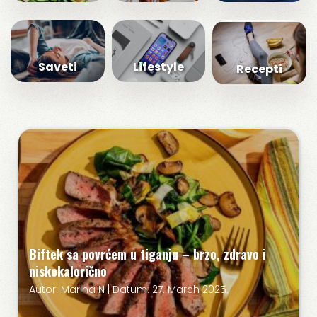
Saveti
Lifestyle
Recepti
Biftek sa povrćem u tiganju – brzo, zdravo i
niskokalorično
Autor: Marina N | Datum: 27. March 2025.