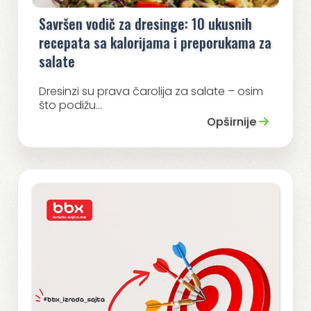
Savršen vodič za dresinge: 10 ukusnih
recepata sa kalorijama i preporukama za
salate
Dresinzi su prava čarolija za salate – osim
što podižu...
Opširnije