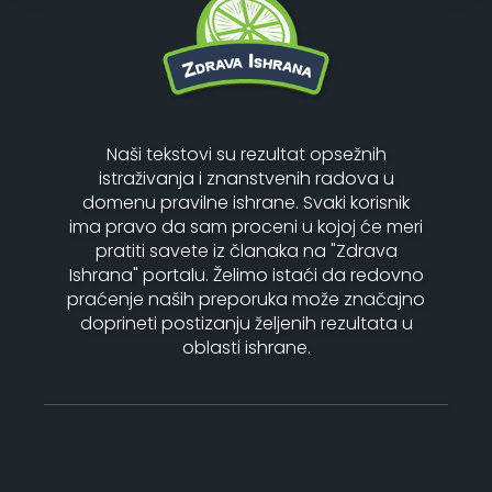
Naši tekstovi su rezultat opsežnih
istraživanja i znanstvenih radova u
domenu pravilne ishrane. Svaki korisnik
ima pravo da sam proceni u kojoj će meri
pratiti savete iz članaka na "Zdrava
Ishrana" portalu. Želimo istaći da redovno
praćenje naših preporuka može značajno
doprineti postizanju željenih rezultata u
oblasti ishrane.