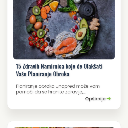
15 Zdravih Namirnica koje će Olakšati
Vaše Planiranje Obroka
Planiranje obroka unapred može vam
pomoći da se hranite zdravije,...
Opširnije