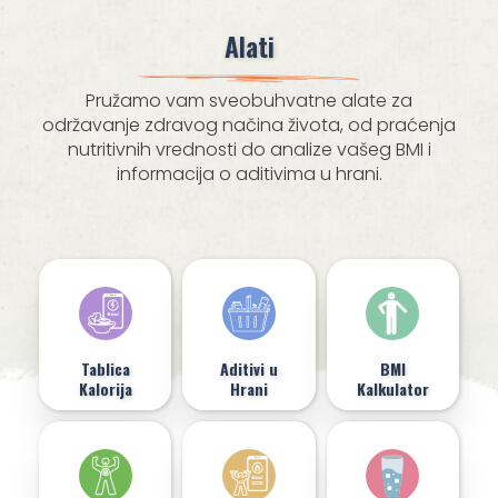
Alati
Pružamo vam sveobuhvatne alate za
održavanje zdravog načina života, od praćenja
nutritivnih vrednosti do analize vašeg BMI i
informacija o aditivima u hrani.
Tablica
Aditivi u
BMI
Kalorija
Hrani
Kalkulator