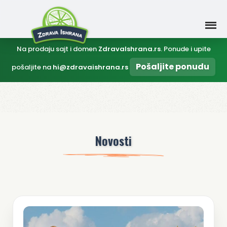
Na prodaju sajt i domen
ZdravaIshrana.rs
. Ponude i upite
Pošaljite ponudu
pošaljite na
hi@zdravaishrana.rs
Novosti