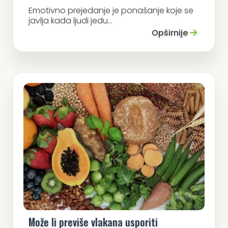
Emotivno prejedanje je ponašanje koje se
javlja kada ljudi jedu...
Opširnije
Može li previše vlakana usporiti