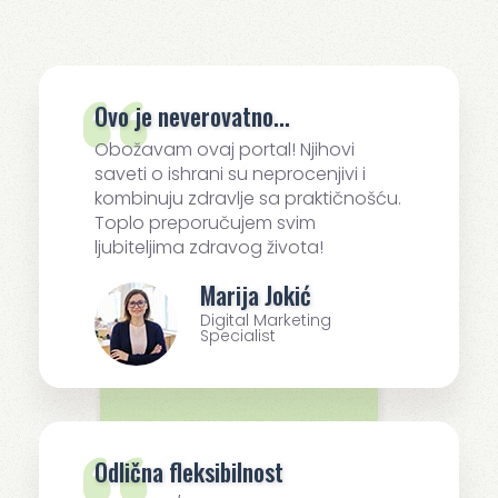
Ovo je neverovatno...
Obožavam ovaj portal! Njihovi
saveti o ishrani su neprocenjivi i
kombinuju zdravlje sa praktičnošću.
Toplo preporučujem svim
ljubiteljima zdravog života!
Marija Jokić
Digital Marketing
Specialist
Odlična fleksibilnost