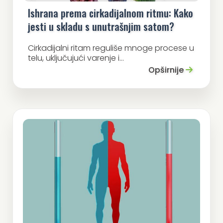
Ishrana prema cirkadijalnom ritmu: Kako
jesti u skladu s unutrašnjim satom?
Cirkadijalni ritam reguliše mnoge procese u
telu, uključujući varenje i...
Opširnije