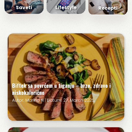
Saveti
Lifestyle
Recepti
Biftek sa povrćem u tiganju – brzo, zdravo i
niskokalorično
Autor: Marina N | Datum: 27. March 2025.