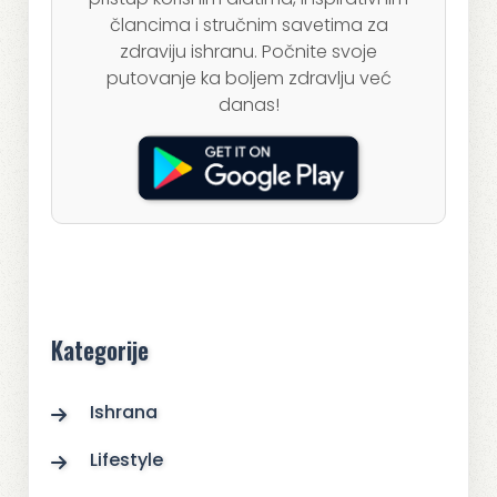
člancima i stručnim savetima za
zdraviju ishranu. Počnite svoje
putovanje ka boljem zdravlju već
danas!
Kategorije
Ishrana
Lifestyle