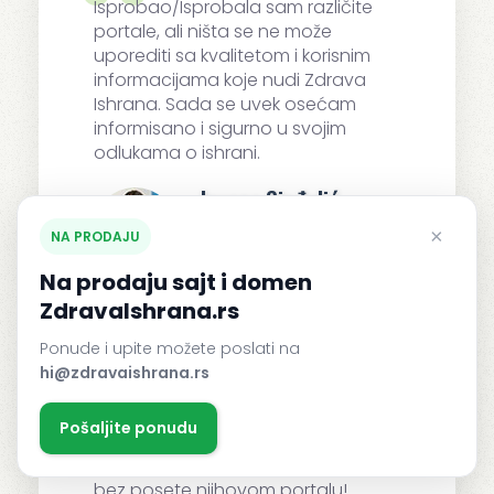
Isprobao/Isprobala sam različite
portale, ali ništa se ne može
uporediti sa kvalitetom i korisnim
informacijama koje nudi Zdrava
Ishrana. Sada se uvek osećam
informisano i sigurno u svojim
odlukama o ishrani.
Jovana Sinđelić
App Developer
×
NA PRODAJU
Na prodaju sajt i domen
ZdravaIshrana.rs
Ponude i upite možete poslati na
Jednostavno i korisno!
hi@zdravaishrana.rs
Zdrava Ishrana nudi vrhunske
savete o ishrani. Njihovi članci nisu
Pošaljite ponudu
samo pouzdani već i veoma
informativni. Ne mogu zamisliti dan
bez posete njihovom portalu!