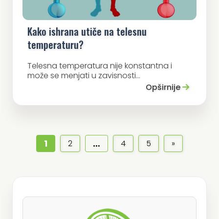
Kako ishrana utiče na telesnu
temperaturu?
Telesna temperatura nije konstantna i
može se menjati u zavisnosti...
Opširnije
1
…
2
4
5
»