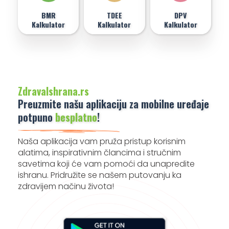
BMR
TDEE
DPV
Kalkulator
Kalkulator
Kalkulator
ZdravaIshrana.rs
Preuzmite našu aplikaciju za mobilne uređaje
potpuno
besplatno
!
Naša aplikacija vam pruža pristup korisnim
alatima, inspirativnim člancima i stručnim
savetima koji će vam pomoći da unapredite
ishranu. Pridružite se našem putovanju ka
zdravijem načinu života!