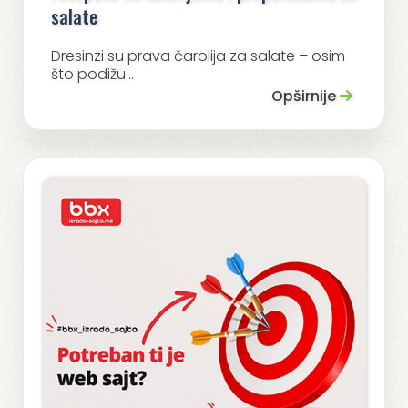
salate
Dresinzi su prava čarolija za salate – osim
što podižu...
Opširnije