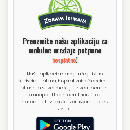
Preuzmite našu aplikaciju za
mobilne uređaje potpuno
!
besplatno
Naša aplikacija vam pruža pristup
korisnim alatima, inspirativnim člancima i
stručnim savetima koji će vam pomoći
da unapredite ishranu. Pridružite se
našem putovanju ka zdravijem načinu
života!