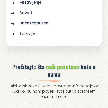
Mršavljenje
Saveti
Uncategorized
Zdravlje
Pročitajte šta
naši posetioci
kažu o
nama
Otkrijte iskustva i iskrene povratne informacije od
ljudi koji su nam poverili svoj put ka zdravijem
načinu ishrane.