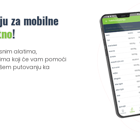
ju za mobilne
tno
!
snim alatima,
etima koji će vam pomoći
našem putovanju ka