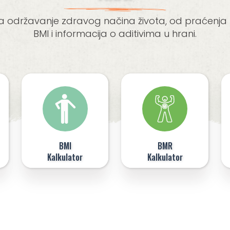
državanje zdravog načina života, od praćenja nu
BMI i informacija o aditivima u hrani.
BMI
BMR
Kalkulator
Kalkulator