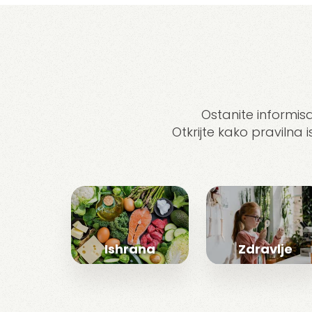
Ostanite informisa
Otkrijte kako pravilna 
Ishrana
Zdravlje