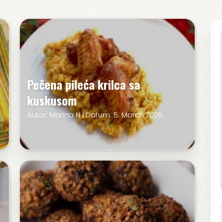
Pečena pileća krilca sa
kuskusom
Autor: Marina N | Datum: 5. March 2025.