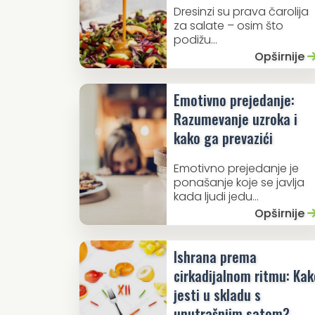
Dresinzi su prava čarolija
za salate – osim što
podižu...
Opširnije
Emotivno prejedanje:
Razumevanje uzroka i
kako ga prevazići
Emotivno prejedanje je
ponašanje koje se javlja
kada ljudi jedu...
Opširnije
Ishrana prema
cirkadijalnom ritmu: Kak
jesti u skladu s
unutrašnjim satom?