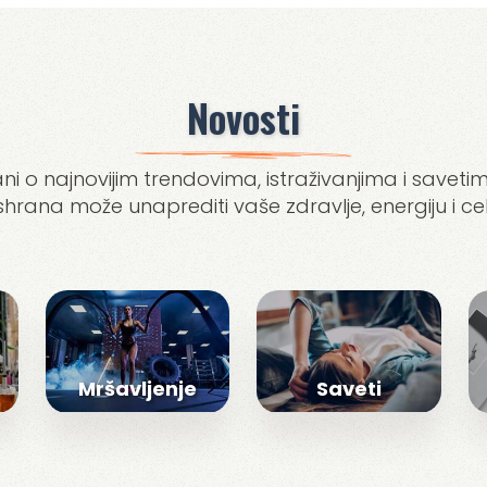
Novosti
ni o najnovijim trendovima, istraživanjima i savetim
ishrana može unaprediti vaše zdravlje, energiju i ce
Mršavljenje
Saveti