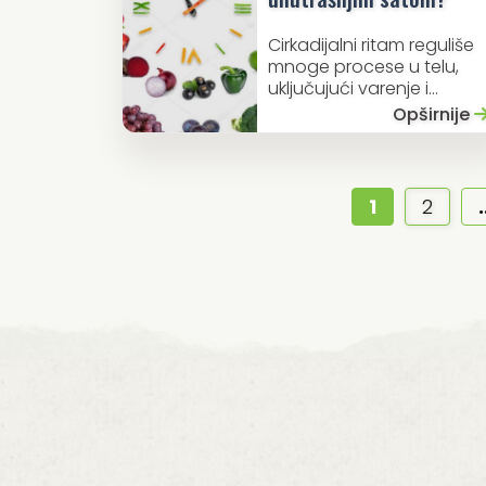
Cirkadijalni ritam reguliše
mnoge procese u telu,
uključujući varenje i...
Opširnije
1
2