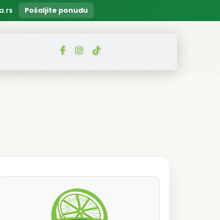
a.rs
Pošaljite ponudu