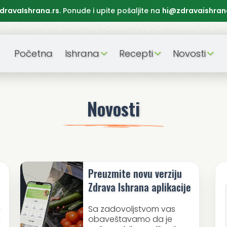
dravaIshrana.rs
. Ponude i upite pošaljite na
hi@zdravaishran
Početna
Ishrana
Recepti
Novosti
Novosti
Preuzmite novu verziju
Zdrava Ishrana aplikacije
u
Sa zadovoljstvom vas
obaveštavamo da je