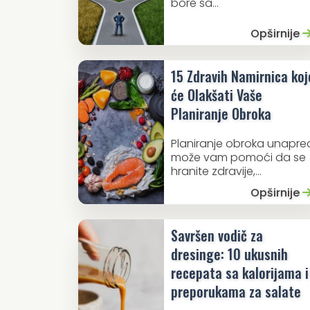
bore sa...
Opširnije
15 Zdravih Namirnica koj
će Olakšati Vaše
Planiranje Obroka
Planiranje obroka unapre
može vam pomoći da se
hranite zdravije,...
Opširnije
Savršen vodič za
dresinge: 10 ukusnih
recepata sa kalorijama i
preporukama za salate