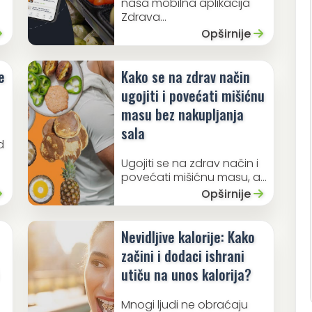
naša mobilna aplikacija
Zdrava...
Opširnije
e
Kako se na zdrav način
ugojiti i povećati mišićnu
masu bez nakupljanja
sala
d
Ugojiti se na zdrav način i
povećati mišićnu masu, a...
Opširnije
Nevidljive kalorije: Kako
začini i dodaci ishrani
utiču na unos kalorija?
Mnogi ljudi ne obraćaju