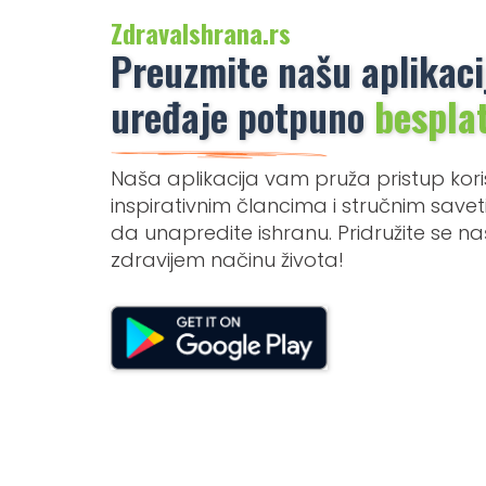
ZdravaIshrana.rs
Preuzmite našu aplikaci
uređaje potpuno
bespla
Naša aplikacija vam pruža pristup kori
inspirativnim člancima i stručnim sav
da unapredite ishranu. Pridružite se 
zdravijem načinu života!