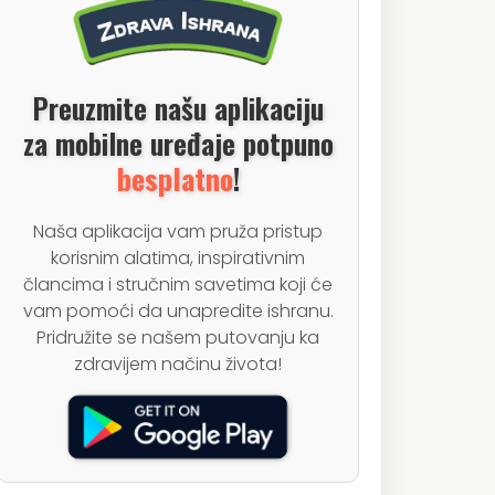
Preuzmite našu aplikaciju
za mobilne uređaje potpuno
besplatno
!
Naša aplikacija vam pruža pristup
korisnim alatima, inspirativnim
člancima i stručnim savetima koji će
vam pomoći da unapredite ishranu.
Pridružite se našem putovanju ka
zdravijem načinu života!