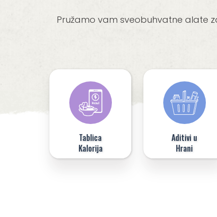
Pružamo vam sveobuhvatne alate za o
Tablica
Aditivi u
Kalorija
Hrani