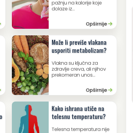
pažnju na kalorije koje
dolaze iz...
Opširnije
Može li previše vlakana
usporiti metabolizam?
Vlakna su ključna za
zdravlje creva, ali njihov
prekomeran unos...
Opširnije
Kako ishrana utiče na
o
telesnu temperaturu?
Telesna temperatura nije