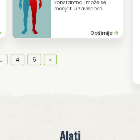
konstantna i može se
menjati u zavisnosti...
Opširnije
…
4
5
»
Alati