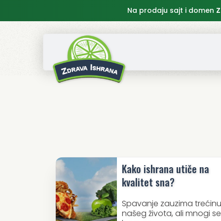
Na prodaju sajt i domen
Z
Kako ishrana utiče na
kvalitet sna?
Spavanje zauzima trećin
našeg života, ali mnogi se