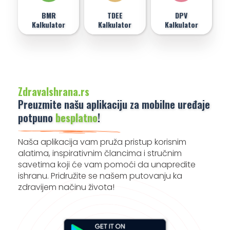
BMR
TDEE
DPV
Kalkulator
Kalkulator
Kalkulator
ZdravaIshrana.rs
Preuzmite našu aplikaciju za mobilne uređaje
potpuno
besplatno
!
Naša aplikacija vam pruža pristup korisnim
alatima, inspirativnim člancima i stručnim
savetima koji će vam pomoći da unapredite
ishranu. Pridružite se našem putovanju ka
zdravijem načinu života!