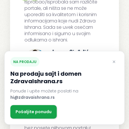
Isprobao/Isprobala sam različite
portale, ali ništa se ne može
uporediti sa kvalitetom i korisnim
informacijama koje nudi Zdrava
Ishrana. Sada se uvek osećam
informisano i sigurno u svojim
odlukama o ishrani.
Jovana Sinđelić
App Developer
×
NA PRODAJU
Na prodaju sajt i domen
ZdravaIshrana.rs
Ponude i upite možete poslati na
Jednostavno i korisno!
hi@zdravaishrana.rs
Zdrava Ishrana nudi vrhunske
savete o ishrani. Njihovi članci nisu
Pošaljite ponudu
samo pouzdani već i veoma
informativni. Ne mogu zamisliti dan
bez posete njihovom portalu!