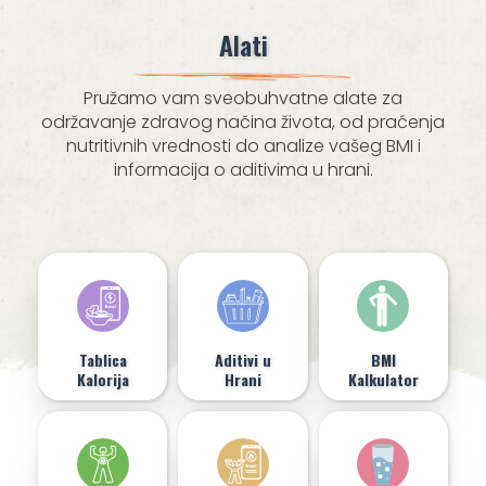
Alati
Pružamo vam sveobuhvatne alate za
održavanje zdravog načina života, od praćenja
nutritivnih vrednosti do analize vašeg BMI i
informacija o aditivima u hrani.
Tablica
Aditivi u
BMI
Kalorija
Hrani
Kalkulator