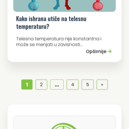
Kako ishrana utiče na telesnu
temperaturu?
Telesna temperatura nije konstantna i
može se menjati u zavisnosti...
Opširnije
1
…
2
4
5
»