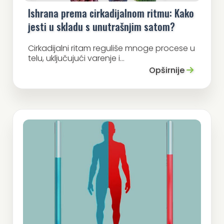
Ishrana prema cirkadijalnom ritmu: Kako
jesti u skladu s unutrašnjim satom?
Cirkadijalni ritam reguliše mnoge procese u
telu, uključujući varenje i...
Opširnije