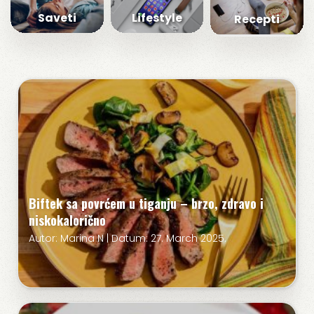
Saveti
Lifestyle
Recepti
Biftek sa povrćem u tiganju – brzo, zdravo i
niskokalorično
Autor: Marina N | Datum: 27. March 2025.