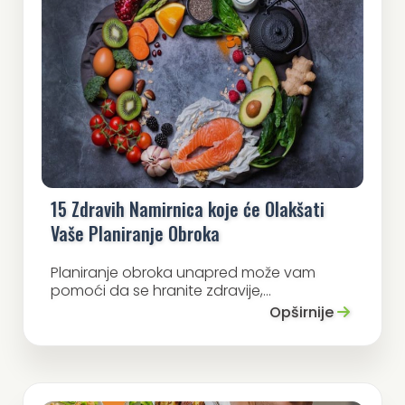
15 Zdravih Namirnica koje će Olakšati
Vaše Planiranje Obroka
Planiranje obroka unapred može vam
pomoći da se hranite zdravije,...
Opširnije