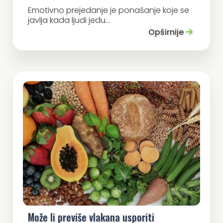
Emotivno prejedanje je ponašanje koje se
javlja kada ljudi jedu...
Opširnije
Može li previše vlakana usporiti