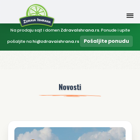
Na prodaju sajt i domen
ZdravaIshrana.rs
. Ponude i upite
Pošaljite ponudu
pošaljite na
hi@zdravaishrana.rs
Novosti