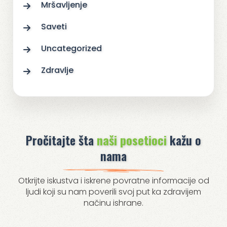
Mršavljenje
Saveti
Uncategorized
Zdravlje
Pročitajte šta
naši posetioci
kažu o
nama
Otkrijte iskustva i iskrene povratne informacije od
ljudi koji su nam poverili svoj put ka zdravijem
načinu ishrane.