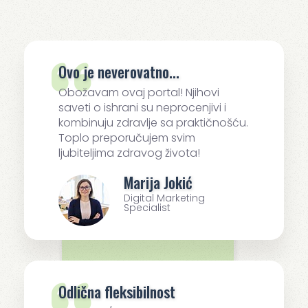
Ovo je neverovatno...
Obožavam ovaj portal! Njihovi
saveti o ishrani su neprocenjivi i
kombinuju zdravlje sa praktičnošću.
Toplo preporučujem svim
ljubiteljima zdravog života!
Marija Jokić
Digital Marketing
Specialist
Odlična fleksibilnost