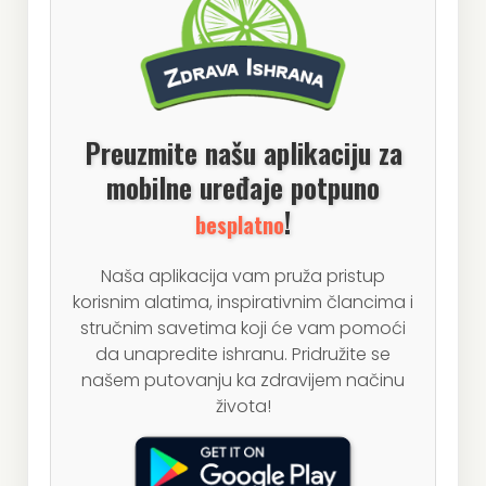
Preuzmite našu aplikaciju za
mobilne uređaje potpuno
!
besplatno
Naša aplikacija vam pruža pristup
korisnim alatima, inspirativnim člancima i
stručnim savetima koji će vam pomoći
da unapredite ishranu. Pridružite se
našem putovanju ka zdravijem načinu
života!