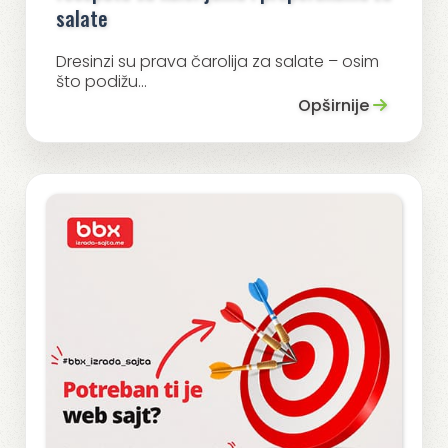
salate
Dresinzi su prava čarolija za salate – osim
što podižu...
Opširnije