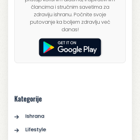
člancima i stručnim savetima za
zdraviju ishranu. Počnite svoje
putovanje ka boljem zdravlju već
danas!
Kategorije
Ishrana
Lifestyle